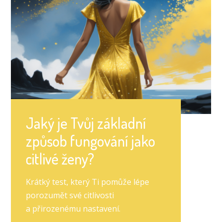
Jaký je Tvůj základní
způsob fungování jako
citlivé ženy?
Krátký test, který Ti pomůže lépe
porozumět své citlivosti
a přirozenému nastavení.