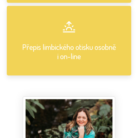
Přepis limbického otisku osobně
i on-line