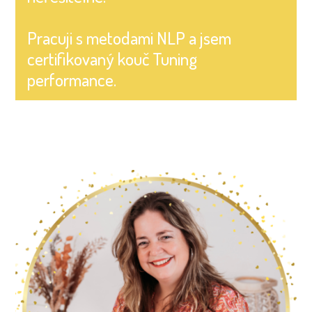
Pracuji s metodami NLP a jsem
certifikovaný kouč Tuning
performance.