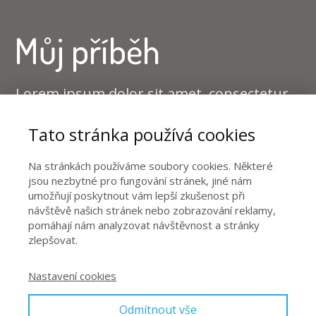
Můj příběh
Lorem ipsum dolor sit amet, consectetur
adipiscing elit. Phasellus quis nibh
Tato stránka používá cookies
consequat, feugiat urna et, consectetur
justo. Suspendisse potenti. Vivamus
Na stránkách používáme soubory cookies. Některé
jsou nezbytné pro fungování stránek, jiné nám
feugiat, nunc ut elementum hendrerit,
umožňují poskytnout vám lepší zkušenost při
návštěvě našich stránek nebo zobrazování reklamy,
nunc ex finibus augue, eu venenatis nunc
pomáhají nám analyzovat návštěvnost a stránky
orci id augue. Nulla tempor erat urna, id
zlepšovat.
dignissim enim congue at. Etiam dapibus
Nastavení cookies
interdum odio a gravida.
Odmítnout vše